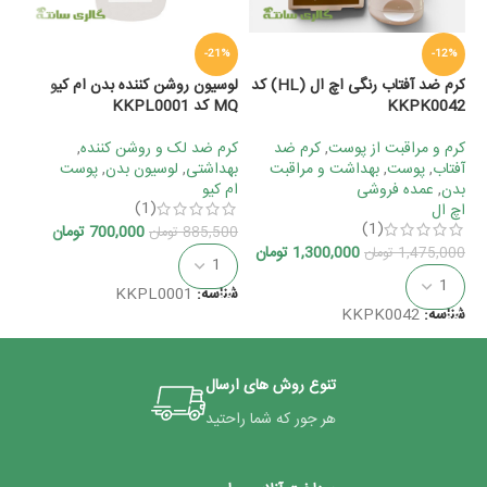
%
-21%
-12%
کرم ضد آفتاب رنگی اچ ال (HL) کد
لوسیون روشن کننده بدن ام کیو
کر
KKPK0042
MQ کد KKPL0001
ام کیو
کرم و مراقبت از پوست
,
کرم ضد
کرم ضد لک و روشن کننده
,
کر
آفتاب
,
پوست
,
بهداشت و مراقبت
بهداشتی
,
لوسیون بدن
,
پوست
آف
بدن
,
عمده فروشی
ام کیو
ام
(1)
اچ ال
(1)
700,000
تومان
885,500
تومان
50
1,300,000
تومان
1,475,000
تومان
افزودن به سبد خرید
افزودن به سبد خرید
شناسه:
KKPL0001
شناسه:
KKPK0042
شن
تنوع روش های ارسال
هر جور که شما راحتید