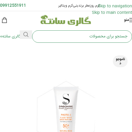
09912551911
کرم روز
عطر برندینی
کرم ویتالیر
Skip to navigation
Skip to main content
منو
«مجله گالری سانته»
خانه
/
پوست
/
کرم و مراقبت از پوست
/
کرم ضد آفتاب
ناموجو
د