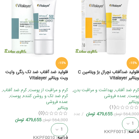
-15%
-15%
فلوئید ضدآفتاب نچرال بژ ویتامین C
فلوئید ضد آفتاب ضد لک رنگی وایت
ویتالیر Vitalayer
ویت ویتالیر Vitalayer
کرم ضد آفتاب
,
بهداشت و مراقبت بدن
,
کرم و مراقبت از پوست
,
کرم ضد آفتاب
,
پوست
,
عمده فروشی
کرم ضد لک و روشن کننده
,
پوست
,
ویتالیر
عمده فروشی
(1)
ویتالیر
(0)
479,655
تومان
عدد
564,300
تومان
479,655
تومان
564,300
تومان
افزودن به سبد خرید
افزودن به سبد خرید
شناسه:
KKPF0013
شناسه:
KKPF0010