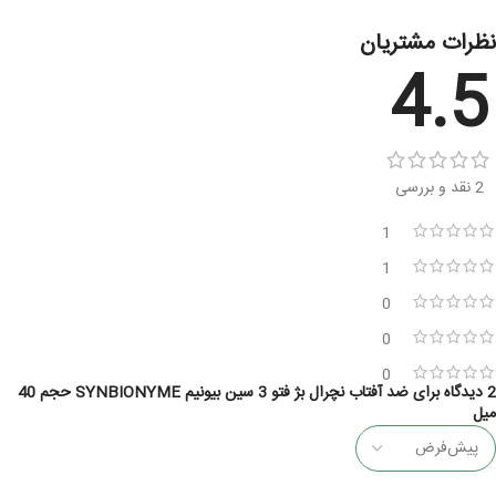
نظرات مشتریان
4.5
2 نقد و بررسی
1
1
0
0
0
2 دیدگاه برای
ضد آفتاب نچرال بژ فتو 3 سین بیونیم SYNBIONYME حجم 40
میل