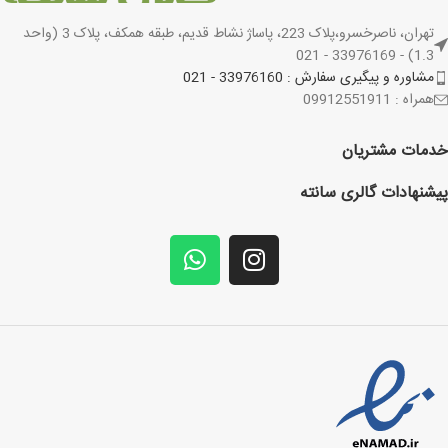
تهران، ناصرخسرو،پلاک 223، پاساژ نشاط قدیم، طبقه همکف، پلاک 3 (واحد
1.3) - 33976169 - 021
مشاوره و پیگیری سفارش : 33976160 - 021
همراه : 09912551911
خدمات مشتریان
پیشنهادات گالری سانته