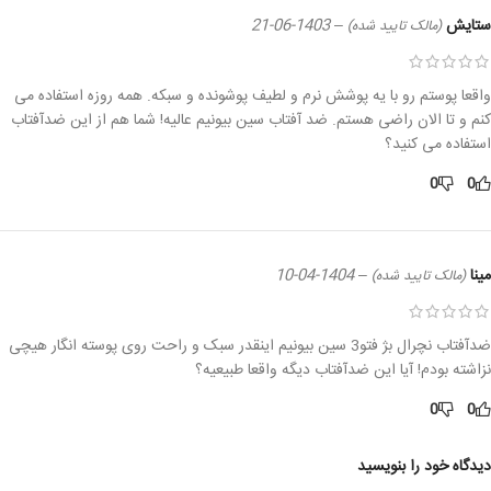
ستایش
–
1403-06-21
(مالک تایید شده)
واقعا پوستم رو با یه پوشش نرم و لطیف پوشونده و سبکه. همه‌ روزه استفاده می‌
کنم و تا الان راضی هستم. ضد آفتاب سین بیونیم عالیه! شما هم از این ضدآفتاب
استفاده می‌ کنید؟
0
0
مینا
–
1404-04-10
(مالک تایید شده)
ضدآفتاب نچرال بژ فتو3 سین بیونیم اینقدر سبک و راحت روی پوسته انگار هیچی
نزاشته بودم! آیا این ضدآفتاب دیگه واقعا طبیعیه؟
0
0
دیدگاه خود را بنویسید